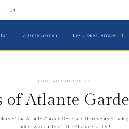
IT
EN
Star
Atlante Garden
Les Etoiles Terrace
HOTEL ATLANTE GARDEN
s of Atlante Gard
allery of the Atlante Garden Hotel and think yourself bein
indoor garden: that’s the Atlante Garden!